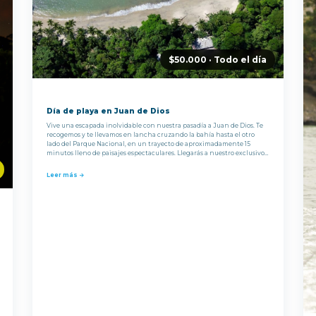
$50.000 · Todo el día
Día de playa en Juan de Dios
Vive una escapada inolvidable con nuestra pasadía a Juan de Dios. Te
recogemos y te llevamos en lancha cruzando la bahía hasta el otro
lado del Parque Nacional, en un trayecto de aproximadamente 15
minutos lleno de paisajes espectaculares. Llegarás a nuestro exclusivo
club de playa en Playa Juan de Dios, la única playa de arena blanca del
parque.
Leer más →