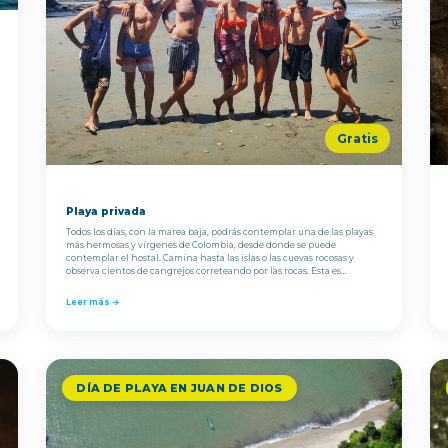
Gratis
Playa privada
Todos los días, con la marea baja, podrás contemplar una de las playas
más hermosas y vírgenes de Colombia, desde donde se puede
contemplar el hostal. Camina hasta las islas o las cuevas rocosas y
observa cientos de cangrejos correteando por las rocas. Esta es
realmente la playa más virgen que jamás hayas visto.
Leer más →
DÍA DE PLAYA EN JUAN DE DIOS