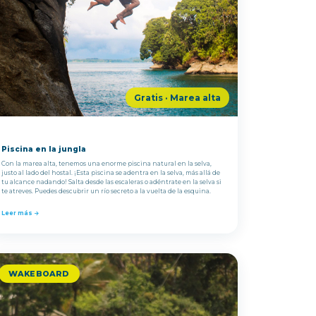
Gratis · Marea alta
Piscina en la jungla
Con la marea alta, tenemos una enorme piscina natural en la selva,
justo al lado del hostal. ¡Esta piscina se adentra en la selva, más allá de
tu alcance nadando! Salta desde las escaleras o adéntrate en la selva si
te atreves. Puedes descubrir un río secreto a la vuelta de la esquina.
Leer más →
WAKEBOARD