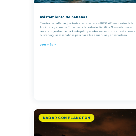
Avistamiento de ballenas
Cientos de ballenas jorobadas recorren unos 8.000 kilómetros desde la
Antártida y el sur de Chile hasta la costa del Pacífico. Nos visitan una
vez al año, entre mediados de julio y mediados de octubre. Las ballenas
buscan aguas más cálidas para dar a luz a sus crías y enseñarles a
respirar y nadar.
Leer más →
NADAR CON PLANCTON