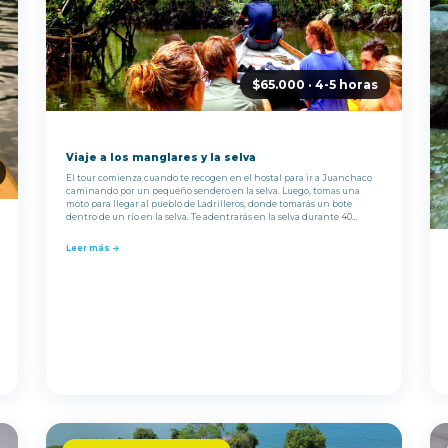
$65.000 · 4-5 horas
Viaje a los manglares y la selva
El tour comienza cuando te recogen en el hostal para ir a Juanchaco
caminando por un pequeño sendero en la selva. Luego, tomas una
moto para llegar al pueblo de Ladrilleros, donde tomarás un bote
dentro de un río en la selva. Te adentrarás en la selva durante 40
minutos. El tour incluye guía, paseos en moto de ida y vuelta y paseo
en bote.
Leer más →