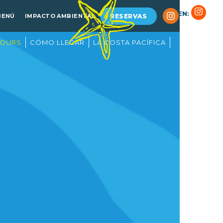
Nosotros
SÍGUENOS EN:
Impacto ambiental
MENÚ
IMPACTO AMBIENTAL
RESERVAS
TOURS
CÓMO LLEGAR
LA COSTA PACÍFICA