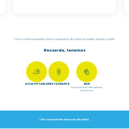
Con tu reserva puedes visitar cualquiera de nuestras sedes, playas y clubs.
Recuerda, tenemos
AGUA POTABLE
RESTAURANTE
BAR
(está prohibido traer bebidas
alcohólicas)
* No se permiten menores de edad.