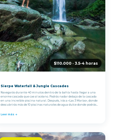
$110.000 · 3.5-4 horas
Sierpe Waterfall & Jungle Cascades
Navegarás durante 40 minutos dentro de la bahía hasta llegar a una
enorme cascada que cae al océano. Podrás nadar debajo de la cascada
en una increíble piscina natural. Después, irás a «Las 3 Marías», donde
descubrirás más de 10 piscinas naturales de agua dulce donde podrás
nadar y saltar.
Leer más →