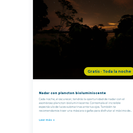
Gratis · Toda la noche
Nadar con plancton bioluminiscente
Cada noche, al oscurecer, tendrás la oportunidad de nadar con el
asombroso plancton bioluminiscente. Contempla el increíble
espectáculo de luces submarinas ante tus ojos. También te
recomendamos traer una máscara o gafas para disfrutar al máximo de
esta mágica experiencia imperdible.
Leer más →