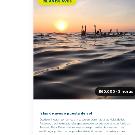
ISLAS DE AVES
$60.000 · 2 horas
Islas de aves y puesta de sol
Desde el hostal, tomamos un paseo en bote hacia las «Islas de los
Pájaros», tres hermosas islas que parecen sacadas de una película de
Jurassic Park. Estas islas rocosas albergan miles de aves marinas
exóticas; aquí incluso se puede avistar al piquero de patas azules.