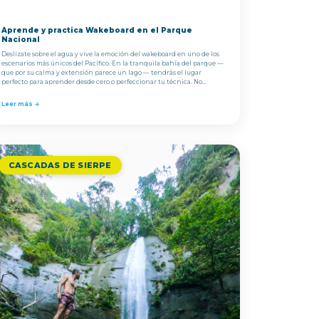
Aprende y practica Wakeboard en el Parque
Nacional
Deslízate sobre el agua y vive la emoción del wakeboard en uno de los
escenarios más únicos del Pacífico. En la tranquila bahía del parque —
que por su calma y extensión parece un lago — tendrás el lugar
perfecto para aprender desde cero o perfeccionar tu técnica. No
necesitas experiencia previa.
Leer más →
CASCADAS DE SIERPE